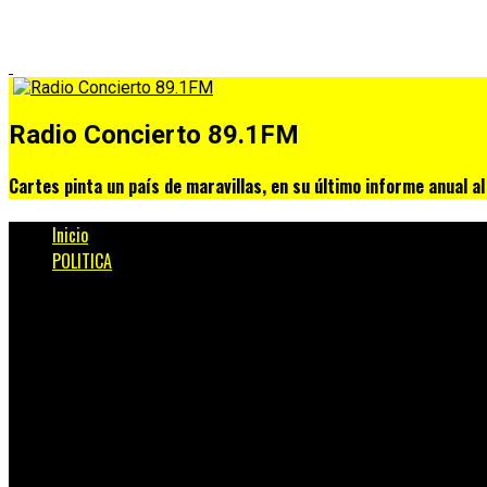
Radio Concierto 89.1FM
Cartes pinta un país de maravillas, en su último informe anual a
Inicio
POLITICA