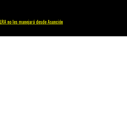
 PLRA no les manejará desde Asunción
 asesinato de guardia en Franco