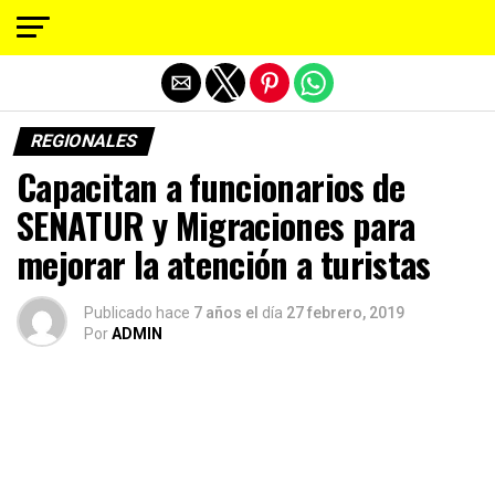
Salir de la versión móvil
REGIONALES
Capacitan a funcionarios de
SENATUR y Migraciones para
mejorar la atención a turistas
Publicado hace
7 años el
día
27 febrero, 2019
Por
ADMIN