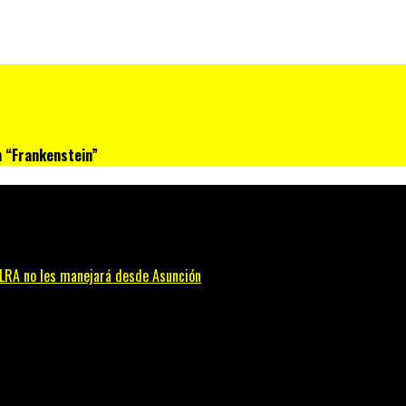
n “Frankenstein”
 PLRA no les manejará desde Asunción