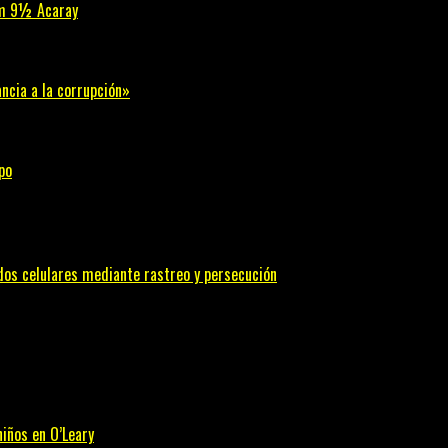
 km 9½ Acaray
ncia a la corrupción»
po
n dos celulares mediante rastreo y persecución
iños en O’Leary