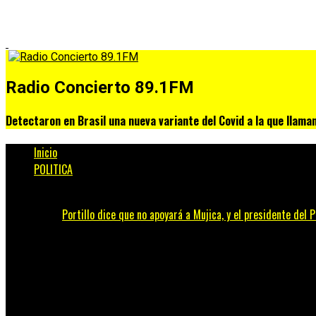
Radio Concierto 89.1FM
Detectaron en Brasil una nueva variante del Covid a la que llama
Inicio
POLITICA
Portillo dice que no apoyará a Mujica, y el presidente del