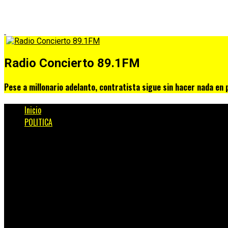
Radio Concierto 89.1FM
Pese a millonario adelanto, contratista sigue sin hacer nada en 
Inicio
POLITICA