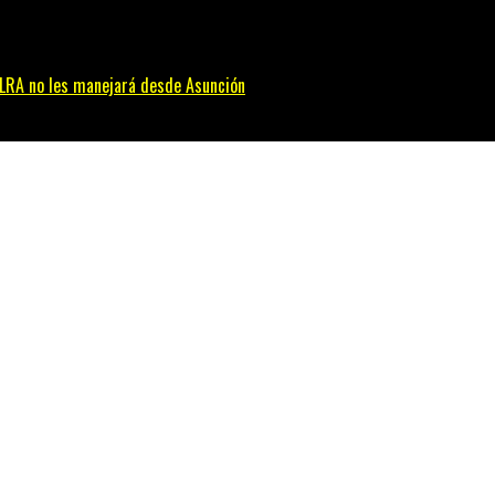
 PLRA no les manejará desde Asunción
 asesinato de guardia en Franco