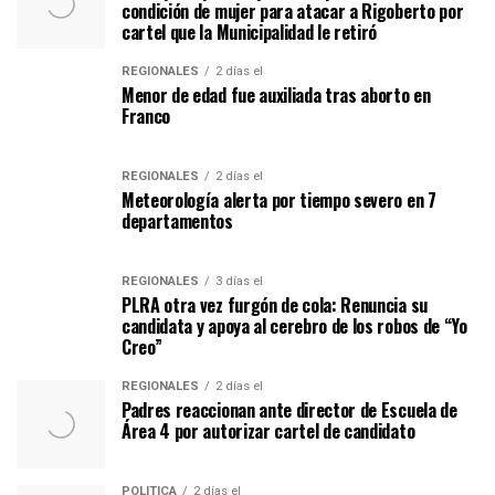
condición de mujer para atacar a Rigoberto por
cartel que la Municipalidad le retiró
REGIONALES
2 días el
Menor de edad fue auxiliada tras aborto en
Franco
REGIONALES
2 días el
Meteorología alerta por tiempo severo en 7
departamentos
REGIONALES
3 días el
PLRA otra vez furgón de cola: Renuncia su
candidata y apoya al cerebro de los robos de “Yo
Creo”
REGIONALES
2 días el
Padres reaccionan ante director de Escuela de
Área 4 por autorizar cartel de candidato
POLITICA
2 días el