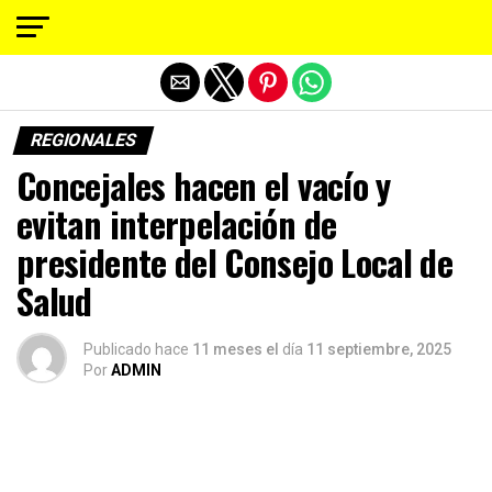
Salir de la versión móvil
REGIONALES
Concejales hacen el vacío y
evitan interpelación de
presidente del Consejo Local de
Salud
Publicado hace
11 meses el
día
11 septiembre, 2025
Por
ADMIN